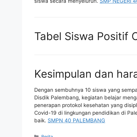
siswa secara menyeluruh.
SMP NEGERI 
Tabel Siswa Positif
Kesimpulan dan har
Dengan sembuhnya 10 siswa yang sempat 
Disdik Palembang, kegiatan belajar menga
penerapan protokol kesehatan yang disip
Covid-19 di lingkungan pendidikan di Pal
baik.
SMPN 40 PALEMBANG
Kategori
Berita